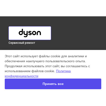
Сервисный ремонт
ВЫБЕРИ СВОЙ ГОРОД
Этот сайт использует файлы cookie для аналитики и
Замена аккумулятора вертикального пылесоса V8 Total
обеспечения наилучшего пользовательского опыта.
Clean Dyson в
Краснодаре
Продолжая использовать этот сайт, вы соглашаетесь с
Замена аккумулятора вертикального пылесоса V8 Total
использованием файлов cookie.
Политика
Clean Dyson в
Ростове-на-Дону
конфиденциальности
Замена аккумулятора вертикального пылесоса V8 Total
Clean Dyson в
Нижнем Новгороде
Принять все
Замена аккумулятора вертикального пылесоса V8 Total
Clean Dyson в
Новосибирске
Замена аккумулятора вертикального пылесоса V8 Total
Clean Dyson в
Челябинске