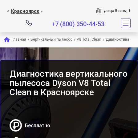
Сервисный центр является
Красноярск
улица Весны, 1
▼
+7 (800) 350-44-53
Главная
/
Вертикальный пылесос
/
V8 Total Clean
/
Диагностика
Диагностика вертикального
пылесоса Dyson V8 Total
Clean в Красноярске
Бесплатно