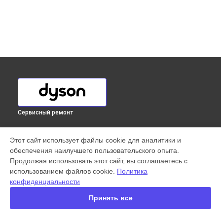
Сервисный ремонт
ВЫБЕРИ СВОЙ ГОРОД
Этот сайт использует файлы cookie для аналитики и
Замена аккумулятора вертикального пылесоса V8
обеспечения наилучшего пользовательского опыта.
Absolute Dyson в
Краснодаре
Продолжая использовать этот сайт, вы соглашаетесь с
Замена аккумулятора вертикального пылесоса V8
использованием файлов cookie.
Политика
Absolute Dyson в
Ростове-на-Дону
конфиденциальности
Замена аккумулятора вертикального пылесоса V8
Absolute Dyson в
Нижнем Новгороде
Принять все
Замена аккумулятора вертикального пылесоса V8
Absolute Dyson в
Новосибирске