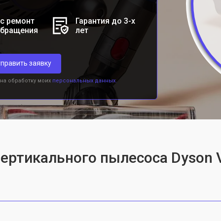
с ремонт
Гарантия до 3-х
обращения
лет
править заявку
 на обработку моих
персональных данных.
ертикального пылесоса Dyson V