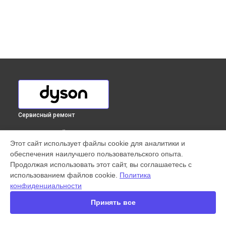
Сервисный ремонт
ВЫБЕРИ СВОЙ ГОРОД
Этот сайт использует файлы cookie для аналитики и
Ремонт блока питания вертикального пылесоса V7
обеспечения наилучшего пользовательского опыта.
Motorhead Origin Dyson в
Краснодаре
Продолжая использовать этот сайт, вы соглашаетесь с
Ремонт блока питания вертикального пылесоса V7
использованием файлов cookie.
Политика
Motorhead Origin Dyson в
Ростове-на-Дону
конфиденциальности
Ремонт блока питания вертикального пылесоса V7
Motorhead Origin Dyson в
Нижнем Новгороде
Принять все
Ремонт блока питания вертикального пылесоса V7
Motorhead Origin Dyson в
Новосибирске