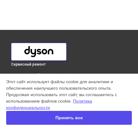
Сервисный ремонт
ВЫБЕРИ СВОЙ ГОРОД
Этот сайт использует файлы cookie для аналитики и
Ремонт платы управления (восстановление)
обеспечения наилучшего пользовательского опыта.
вертикального пылесоса V11 Absolute Dyson в
Продолжая использовать этот сайт, вы соглашаетесь с
Краснодаре
использованием файлов cookie.
Политика
Ремонт платы управления (восстановление)
конфиденциальности
вертикального пылесоса V11 Absolute Dyson в
Ростове-на-
Дону
Принять все
Ремонт платы управления (восстановление)
вертикального пылесоса V11 Absolute Dyson в
Нижнем
Новгороде