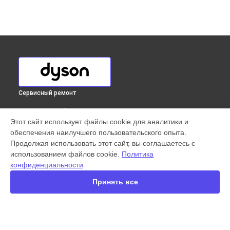
Сервисный ремонт
ВЫБЕРИ СВОЙ ГОРОД
Этот сайт использует файлы cookie для аналитики и
Ремонт блока питания вертикального пылесоса Cyclone
обеспечения наилучшего пользовательского опыта.
V10 Motorhead Dyson в
Краснодаре
Продолжая использовать этот сайт, вы соглашаетесь с
Ремонт блока питания вертикального пылесоса Cyclone
использованием файлов cookie.
Политика
V10 Motorhead Dyson в
Ростове-на-Дону
конфиденциальности
Ремонт блока питания вертикального пылесоса Cyclone
V10 Motorhead Dyson в
Нижнем Новгороде
Принять все
Ремонт блока питания вертикального пылесоса Cyclone
V10 Motorhead Dyson в
Новосибирске
Ремонт блока питания вертикального пылесоса Cyclone
V10 Motorhead Dyson в
Челябинске