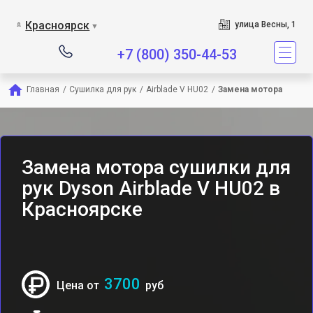
Сервисный центр являетс
Красноярск
улица Весны, 1
▼
+7 (800) 350-44-53
Главная
/
Сушилка для рук
/
Airblade V HU02
/
Замена мотора
Замена мотора сушилки для
рук Dyson Airblade V HU02 в
Красноярске
3700
Цена от
руб