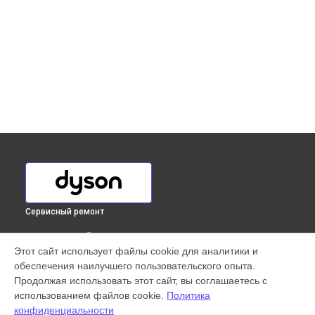
Сервисный ремонт
ВЫБЕРИ СВОЙ ГОРОД
Этот сайт использует файлы cookie для аналитики и
Замена мотора сушилки для рук Airblade V HU02 Dyson в
обеспечения наилучшего пользовательского опыта.
Краснодаре
Продолжая использовать этот сайт, вы соглашаетесь с
Замена мотора сушилки для рук Airblade V HU02 Dyson в
использованием файлов cookie.
Политика
Ростове-на-Дону
конфиденциальности