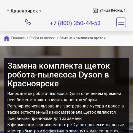
Сервисный центр явля
Красноярск
улица Весны, 1
▼
+7 (800) 350-44-53
Главная
/
Робот-пылесос
/
Замена комплекта щеток
Замена комплекта щеток
робота-пылесоса Dyson в
Красноярске
Износ щеток робота-пылесоса Dyson с течением времени
неизбежен и может снизить качество уборки.
Регулярное использование, застревание мусора и волос, а
также естественный износ материала щеток являются
основными причинами для их замены.
В фирменном сервисном центре Dyson профессиональные
мастера быстро и эффективно заменят комплект щеток,