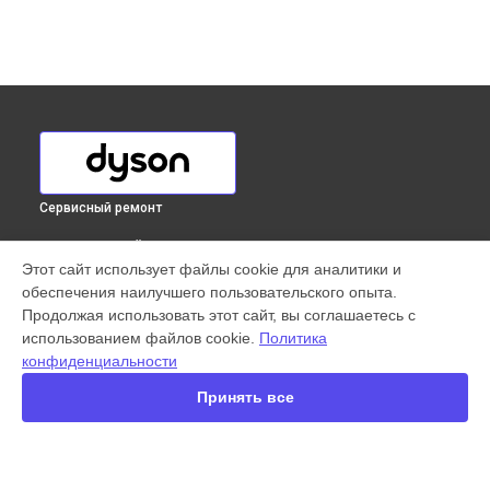
Сервисный ремонт
ВЫБЕРИ СВОЙ ГОРОД
Этот сайт использует файлы cookie для аналитики и
Замена фильтров пылесоса Cinetic Big Ball Animal Pro 2
обеспечения наилучшего пользовательского опыта.
Dyson в
Краснодаре
Продолжая использовать этот сайт, вы соглашаетесь с
Замена фильтров пылесоса Cinetic Big Ball Animal Pro 2
использованием файлов cookie.
Политика
Dyson в
Ростове-на-Дону
конфиденциальности
Замена фильтров пылесоса Cinetic Big Ball Animal Pro 2
Dyson в
Нижнем Новгороде
Принять все
Замена фильтров пылесоса Cinetic Big Ball Animal Pro 2
Dyson в
Новосибирске
Замена фильтров пылесоса Cinetic Big Ball Animal Pro 2
Dyson в
Челябинске