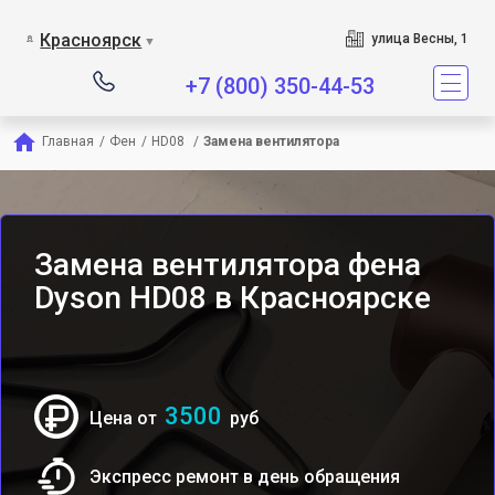
Сервисный центр являетс
Красноярск
улица Весны, 1
▼
+7 (800) 350-44-53
Главная
/
Фен
/
HD08 
/
Замена вентилятора
Замена вентилятора фена
Dyson HD08 в Красноярске
3500
Цена от
руб
Экспресс ремонт в день обращения