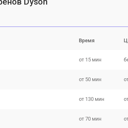
фенов Dyson
Время
Ц
от 15 мин
б
от 50 мин
о
от 130 мин
о
от 70 мин
о