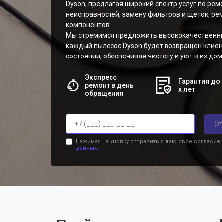
Dyson, предлагая широкий спектр услуг по рем
неисправностей, замену фильтров и щеток, ре
компонентов.
Мы стремимся предложить высококачественный
каждый пылесос Dyson будет возвращен клие
состоянии, обеспечивая чистоту и уют в их дом
Экспресс
Гарантия до 
ремонт в день
х лет
обращения
От
Нажимая на кнопку отправить я даю свое согласие
данных.