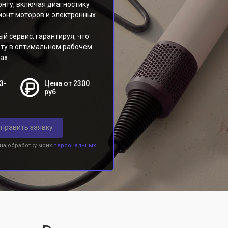
онту, включая диагностику
монт моторов и электронных
 сервис, гарантируя, что
нту в оптимальном рабочем
ах.
3-
Цена от 2300
руб
править заявку
 на обработку моих
персональных