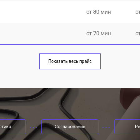
от 80 мин
о
от 70 мин
о
от 100 мин
о
Показать весь прайс
онных отверстий
от 50 мин
о
стика
Согласование
Р